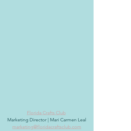
Florida Crafts Club
Marketing Director | Mari Carmen Leal
marketing
@floridacraftsclub.com