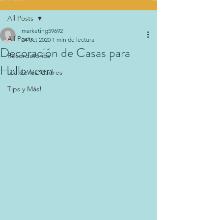
All Posts
marketing59692
All Posts
24 oct 2020
1 min de lectura
Decoración de Casas para
Recordatorios
Halloween
Día de las Madres
Tips y Más!