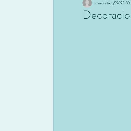
marketing59692
30
Decoracion