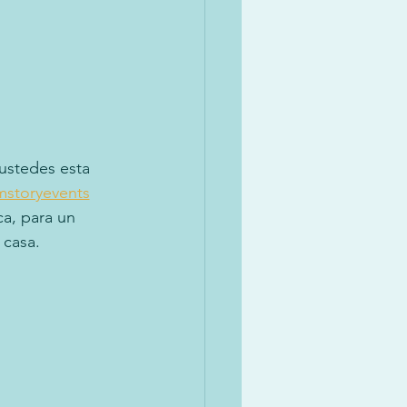
ustedes esta 
storyevents
a, para un 
 casa.