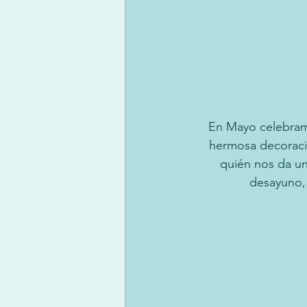
En Mayo celebram
hermosa decoraci
quién nos da un
desayuno, 