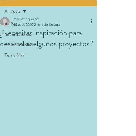
All Posts
marketing59692
All Posts
30 sept 2020
2 min de lectura
¿Necesitas inspiración para
Recordatorios
desarrollar algunos proyectos?
Día de las Madres
Tips y Más!