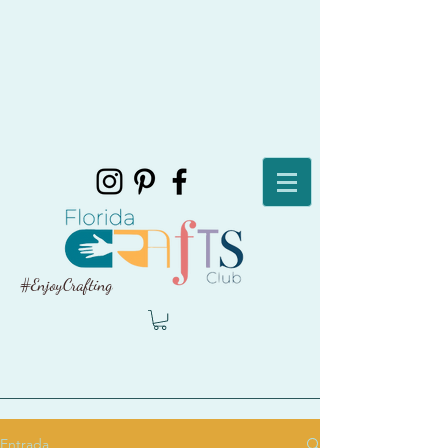
#EnjoyCrafting
Entrada