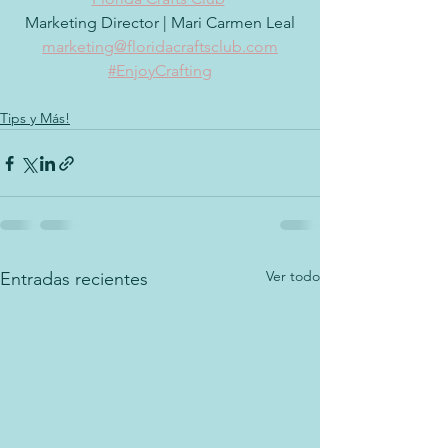
Marketing Director | Mari Carmen Leal
marketing
@floridacraftsclub.com
#EnjoyCrafting
Tips y Más!
Ver todo
Entradas recientes