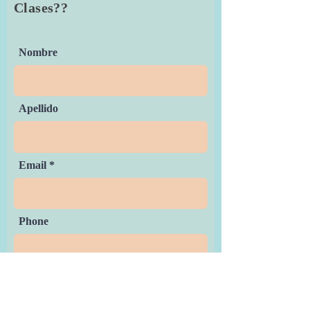
Clases??
Nombre
Apellido
Email
Phone
Rate Us