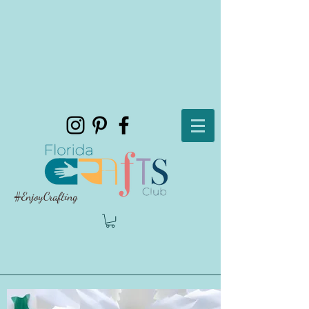
#EnjoyCrafting