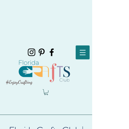
#EnjoyCrafting