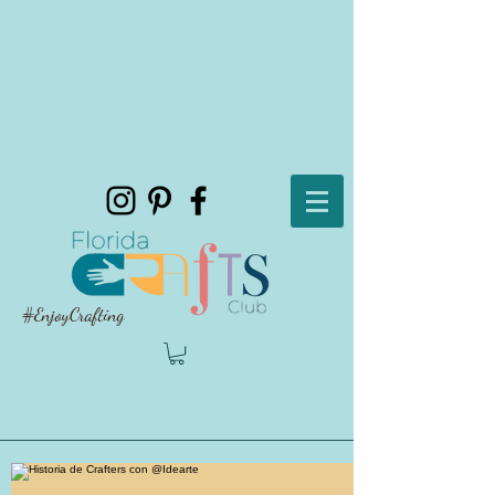
#EnjoyCrafting