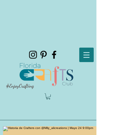
#EnjoyCrafting