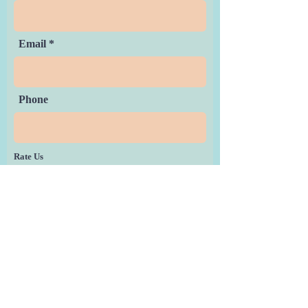
Email
Phone
Rate Us