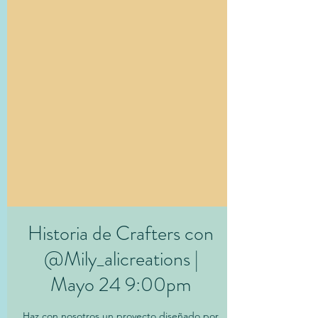
Historia de Crafters con
@Mily_alicreations |
Mayo 24 9:00pm
Haz con nosotros un proyecto diseñado por