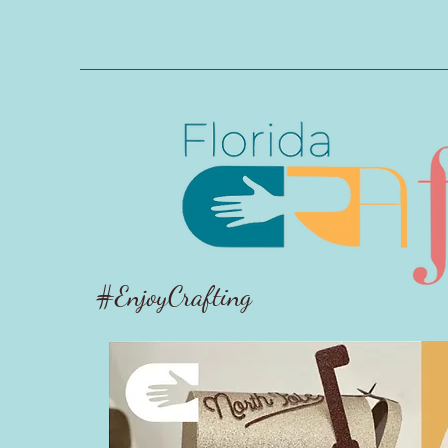
#EnjoyCrafting