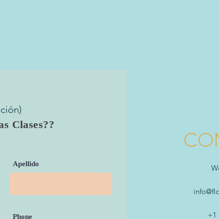
pción)
as Clases??
CO
Apellido
We
info@fl
+1 
Phone