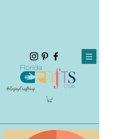
#EnjoyCrafting