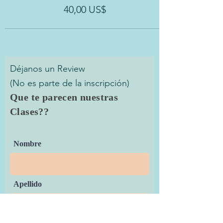
40,00 US$
Déjanos un Review
(No es parte de la inscripción)
Que te parecen nuestras
Clases??
Nombre
Apellido