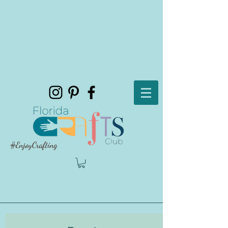
#EnjoyCrafting