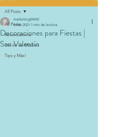
All Posts
marketing59692
All Posts
8 feb 2021
1 min de lectura
Decoraciones para Fiestas |
Recordatorios
San Valentín
Día de las Madres
Tips y Más!