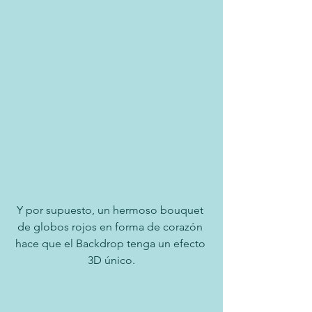
Y por supuesto, un hermoso bouquet 
de globos rojos en forma de corazón 
hace que el Backdrop tenga un efecto 
3D único.