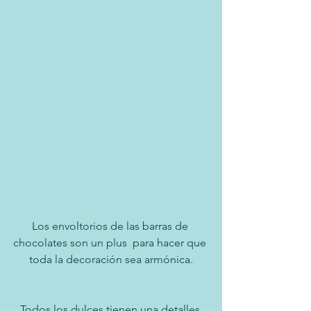
Los envoltorios de las barras de 
chocolates son un plus  para hacer que 
toda la decoración sea armónica.
Todos los dulces tienen una detalles 