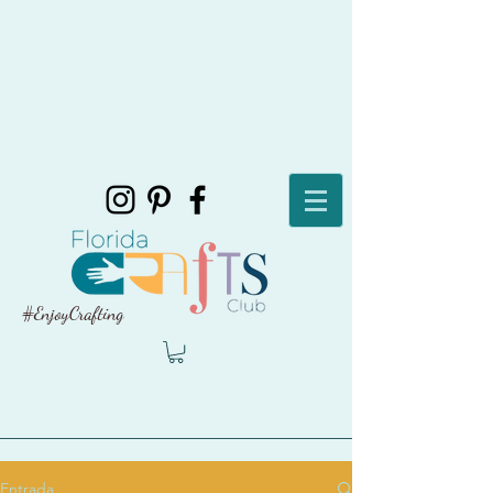
#EnjoyCrafting
Entrada