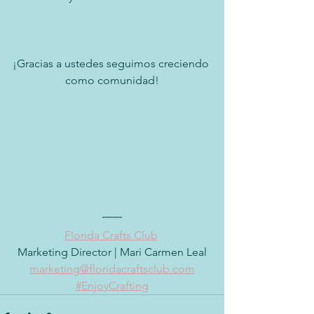
¡Gracias a ustedes seguimos creciendo 
como comunidad!
Florida Crafts Club
Marketing Director | Mari Carmen Leal
marketing
@floridacraftsclub.com
#EnjoyCrafting