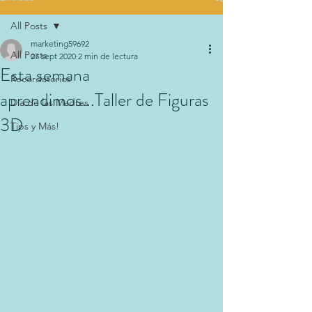
All Posts
marketing59692
All Posts
27 sept 2020
2 min de lectura
Esta semana
Recordatorios
aprendimos...Taller de Figuras
Día de las Madres
3D
Tips y Más!