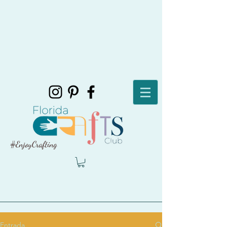
#EnjoyCrafting
Entrada