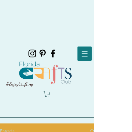
#EnjoyCrafting
Entrada