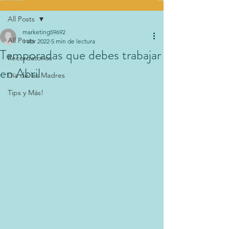
All Posts
marketing59692
All Posts
1 abr 2022
5 min de lectura
Temporadas que debes trabajar
Recordatorios
en Abril
Día de las Madres
Tips y Más!