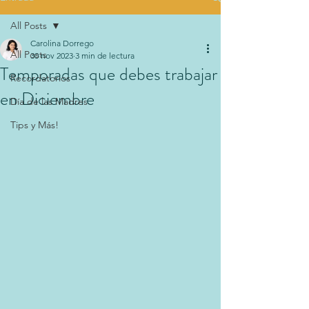
All Posts
Carolina Dorrego
All Posts
30 nov 2023
3 min de lectura
Temporadas que debes trabajar
Recordatorios
en Diciembre
Día de las Madres
Tips y Más!