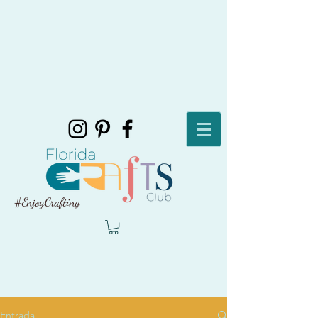
#EnjoyCrafting
Entrada