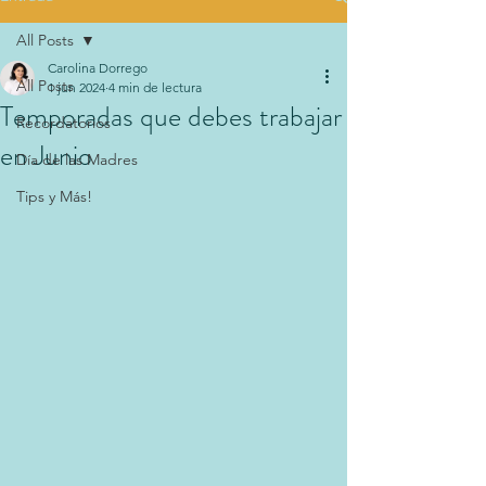
All Posts
Carolina Dorrego
All Posts
1 jun 2024
4 min de lectura
Temporadas que debes trabajar
Recordatorios
en Junio
Día de las Madres
Tips y Más!