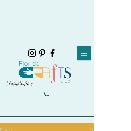
#EnjoyCrafting
Entrada