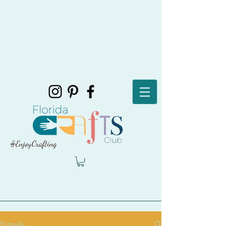
#EnjoyCrafting
Entrada