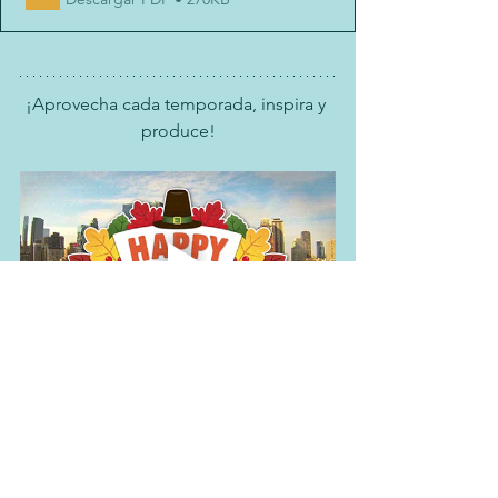
¡Aprovecha cada temporada, inspira y 
produce!
Florida Crafts Club
 | Carolina Dorrego
info@floridacraftsclub.com
#EnjoyCrafting