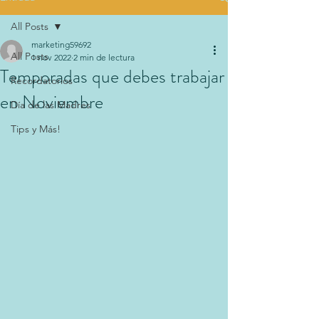
All Posts
marketing59692
All Posts
1 nov 2022
2 min de lectura
Temporadas que debes trabajar
Recordatorios
en Noviembre
Día de las Madres
Tips y Más!