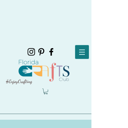
#EnjoyCrafting