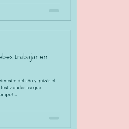
bes trabajar en
trimestre del año y quizás el
estividades así que
empo!...