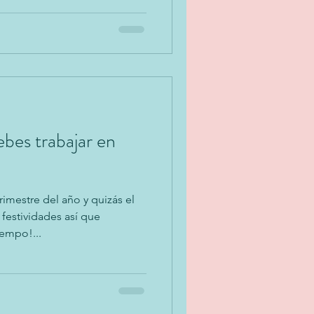
bes trabajar en
trimestre del año y quizás el
estividades así que
empo!...