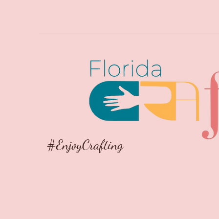
#EnjoyCrafting