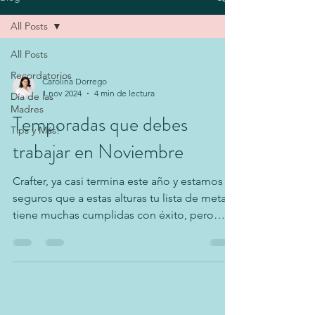
All Posts
All Posts
Recordatorios
Carolina Dorrego
1 nov 2024
4 min de lectura
Día de las
Madres
Temporadas que debes
Tips y Más!
trabajar en Noviembre
Crafter, ya casi termina este año y estamos
seguros que a estas alturas tu lista de metas
tiene muchas cumplidas con éxito, pero
todavía...